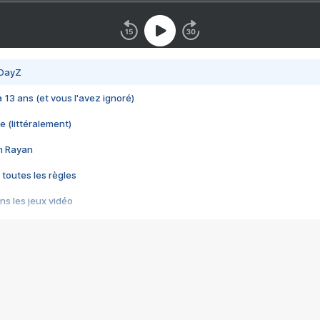
 DayZ
 a 13 ans (et vous l'avez ignoré)
e (littéralement)
im Rayan
 toutes les règles
s les jeux vidéo
us choquant de Rockstar ? - Le scandale BULLY
e plus moche de Steam
du RÊVE tourne au CAUCHEMAR
pendant 8 heures