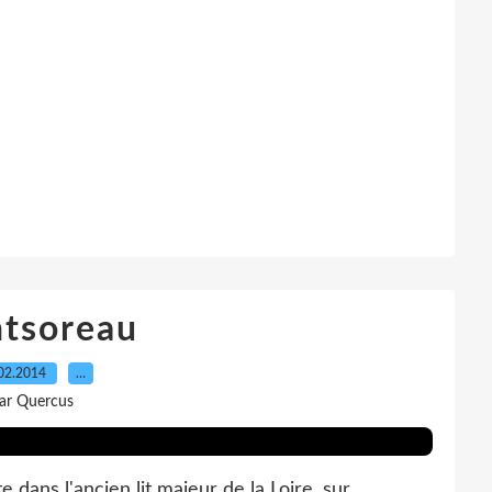
tsoreau
02.2014
…
ar Quercus
e dans l'ancien lit majeur de la Loire, sur