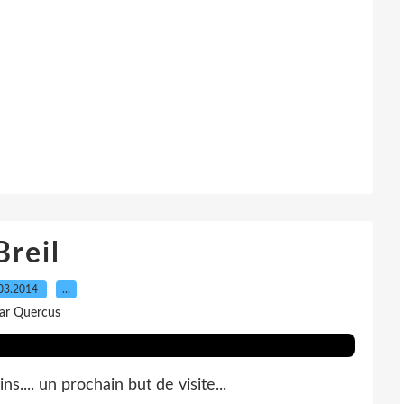
Breil
03.2014
…
ar Quercus
.... un prochain but de visite...