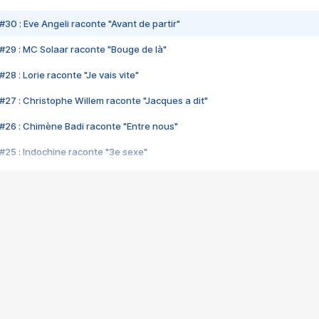
#30 : Eve Angeli raconte "Avant de partir"
#29 : MC Solaar raconte "Bouge de là"
28 : Lorie raconte "Je vais vite"
#27 : Christophe Willem raconte "Jacques a dit"
#26 : Chimène Badi raconte "Entre nous"
#25 : Indochine raconte "3e sexe"
#24 : Zaho raconte "C'est chelou"
#23 : Patrick Bruel raconte "Au café des délices"
#22 : Kyo raconte "Le chemin"
#21 : Nolwenn Leroy raconte "Cassé"
#20 : Patrick Hernandez raconte "Born to be alive"
#19 : Lorie raconte "Près de moi"