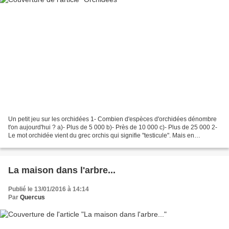
Un petit jeu sur les orchidées 1- Combien d'espèces d'orchidées dénombre
t'on aujourd'hui ? a)- Plus de 5 000 b)- Près de 10 000 c)- Plus de 25 000 2-
Le mot orchidée vient du grec orchis qui signifie "testicule". Mais en
référence à la forme de quelle...
La maison dans l'arbre...
Publié le 13/01/2016 à 14:14
Par
Quercus