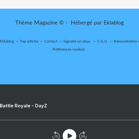
Thème Magazine © - Hébergé par
Eklablog
 Eklablog
Top articles
Contact
Signaler un abus
C.G.U.
Rémunération e
Préférences cookies
 Battle Royale - DayZ