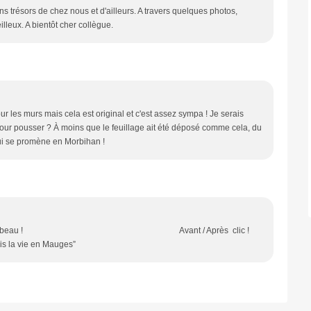
ns trésors de chez nous et d'ailleurs. A travers quelques photos,
illeux. A bientôt cher collègue.
ur les murs mais cela est original et c'est assez sympa ! Je serais
our pousser ? À moins que le feuillage ait été déposé comme cela, du
ui se promène en Morbihan !
u ! Que c’est beau ! Avant / Après clic !
is la vie en Mauges”