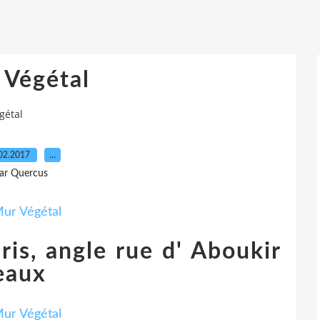
 Végétal
gétal
02.2017
…
ar Quercus
ris, angle rue d' Aboukir
reaux