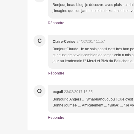
Bonjour, beau blog, je découvre avec plaisir certai
j'imagine que ton jardin doit être luxuriant et merve
Répondre
C
Claire-Cerise
24/02/2017 11:57
Bonjour Claude, Je ne sais pas si c'est très bon po
curieuse de savoir combien de temps cela a mis p
jour au lendemain !? Merci et Bizh du Baluchon q
Répondre
O
ocgall
23/02/2017 16:35
Bonjour d’Angers … Whaouahououo
Bonne journée … Amicalement ... ¢ℓαυ∂є … “Je vo
Répondre