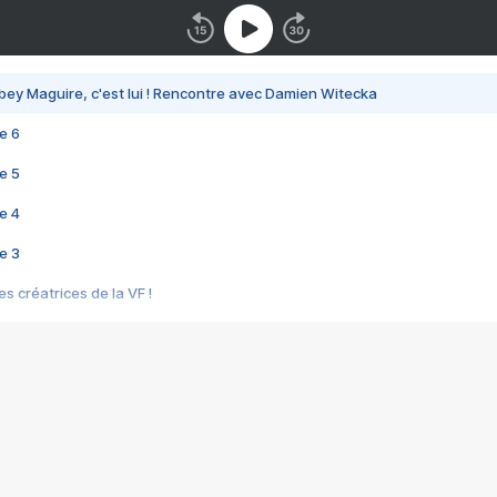
bey Maguire, c'est lui ! Rencontre avec Damien Witecka
e 6
e 5
e 4
e 3
s créatrices de la VF !
e 2
e 1
e Mektoub My Love arrive enfin ! Rencontre avec Shaïn Boumedine et Sal
i : après Toni en famille
elle réalise le bouleversant Dites lui que je l'aime