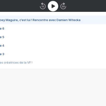
bey Maguire, c'est lui ! Rencontre avec Damien Witecka
e 6
e 5
e 4
e 3
s créatrices de la VF !
e 2
e 1
e Mektoub My Love arrive enfin ! Rencontre avec Shaïn Boumedine et Sal
i : après Toni en famille
elle réalise le bouleversant Dites lui que je l'aime